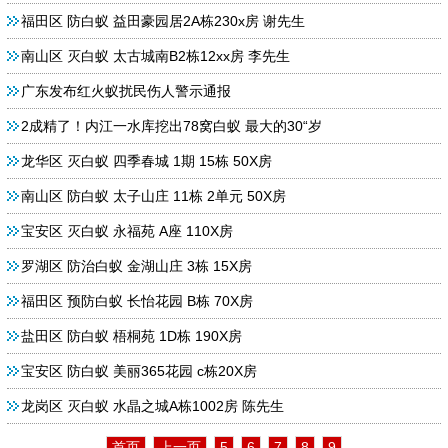
福田区 防白蚁 益田豪园居2A栋230x房 谢先生
南山区 灭白蚁 太古城南B2栋12xx房 李先生
广东发布红火蚁扰民伤人警示通报
2成精了！内江一水库挖出78窝白蚁 最大的30“岁
龙华区 ​灭白蚁 四季春城 1期 15栋 50X房
南山区 防白蚁 太子山庄 11栋 2单元 50X房
宝安区 灭白蚁 永福苑 A座 110X房
罗湖区 防治白蚁 金湖山庄 3栋 15X房
福田区 预防白蚁 长怡花园 B栋 70X房
盐田区 防白蚁 梧桐苑 1D栋 190X房
宝安区 防白蚁 美丽365花园 c栋20X房
龙岗区 灭白蚁 水晶之城A栋1002房 陈先生
首页
上一页
5
6
7
8
9