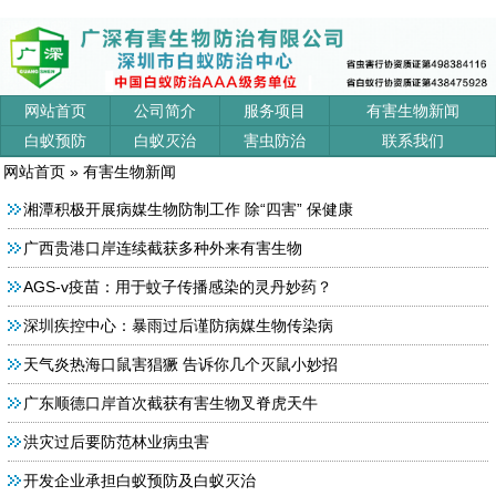
网站首页
公司简介
服务项目
有害生物新闻
白蚁预防
白蚁灭治
害虫防治
联系我们
网站首页
»
有害生物新闻
湘潭积极开展病媒生物防制工作 除“四害” 保健康
广西贵港口岸连续截获多种外来有害生物
AGS-v疫苗：用于蚊子传播感染的灵丹妙药？
深圳疾控中心：暴雨过后谨防病媒生物传染病
天气炎热海口鼠害猖獗 告诉你几个灭鼠小妙招
广东顺德口岸首次截获有害生物叉脊虎天牛
洪灾过后要防范林业病虫害
开发企业承担白蚁预防及白蚁灭治