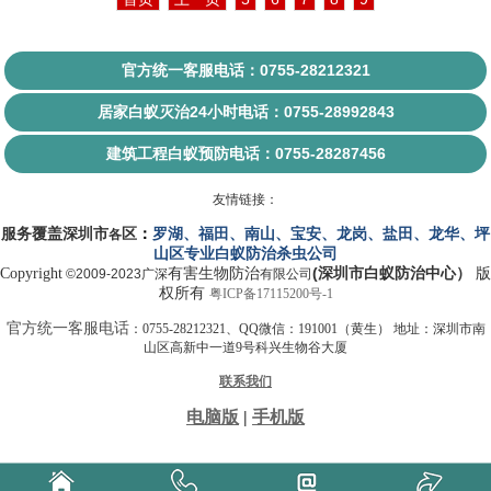
官方统一客服电话：0755-28212321
居家白蚁灭治24小时电话：0755-28992843
建筑工程白蚁预防电话：0755-28287456
友情链接：
服务覆盖
深圳市
区
：
罗湖
、
福田
、
南山
、
宝安
、
龙岗
、
盐田
、
龙华
、
坪
各
山
区
专业
白蚁
防治杀虫
公司
(
）
Copyright
有害生物
防治
深圳市白蚁防治中心
版
©2009-2023广深
有限
公司
权所有
粤ICP备17115200号-1
官方统一客服电话
：0755-28212321、QQ微信：191001（黄生） 地址：深圳市南
山区高新中一道9号科兴生物谷大厦
联系我们
电脑版
|
手机版