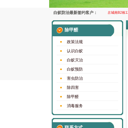
白蚁防治最新签约客户：
福田区 防白蚁 益田豪园居2A栋230x房 谢先生
南山区 灭白蚁 太古城南B2栋12x
除甲醛
政策法规
认识白蚁
白蚁灭治
白蚁预防
害虫防治
除四害
除甲醛
消毒服务
联系方式