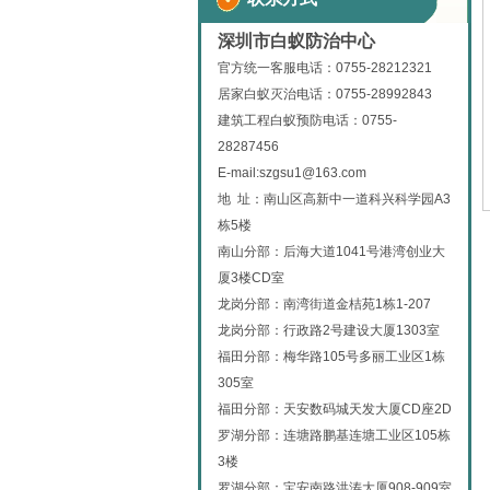
深圳市白蚁防治中心
官方统一客服电话：0755-28212321
居家白蚁灭治电话：0755-28992843
建筑工程白蚁预防电话：0755-
28287456
E-mail:szgsu1@163.com
地 址：南山区高新中一道科兴科学园A3
栋5楼
南山分部：后海大道1041号港湾创业大
厦3楼CD室
龙岗分部：南湾街道金桔苑1栋1-207
龙岗分部：行政路2号建设大厦1303室
福田分部：梅华路105号多丽工业区1栋
305室
福田分部：天安数码城天发大厦CD座2D
罗湖分部：连塘路鹏基连塘工业区105栋
3楼
罗湖分部：宝安南路洪涛大厦908-909室