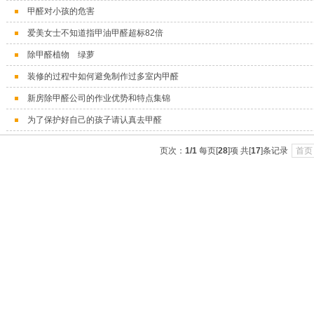
甲醛对小孩的危害
爱美女士不知道指甲油甲醛超标82倍
1
2
3
除甲醛植物 绿萝
装修的过程中如何避免制作过多室内甲醛
新房除甲醛公司的作业优势和特点集锦
为了保护好自己的孩子请认真去甲醛
页次：
1/1
每页[
28
]项 共[
17
]条记录
首页