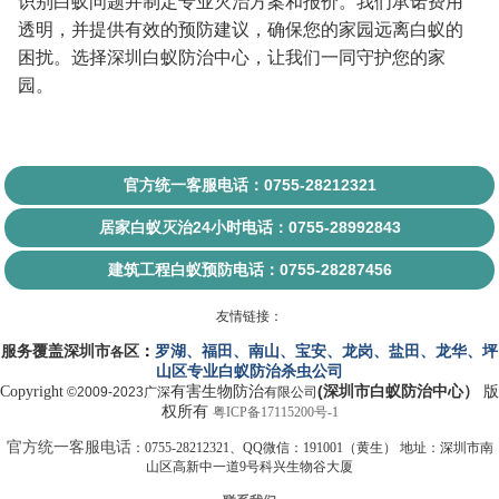
识别白蚁问题并制定专业灭治方案和报价。我们承诺费用
透明，并提供有效的预防建议，确保您的家园远离白蚁的
困扰。选择深圳白蚁防治中心，让我们一同守护您的家
园。
官方统一客服电话：0755-28212321
居家白蚁灭治24小时电话：0755-28992843
建筑工程白蚁预防电话：0755-28287456
友情链接：
服务覆盖
深圳市
区
：
罗湖
、
福田
、
南山
、
宝安
、
龙岗
、
盐田
、
龙华
、
坪
各
山
区
专业
白蚁
防治杀虫
公司
(
）
Copyright
有害生物
防治
深圳市白蚁防治中心
版
©2009-2023广深
有限
公司
权所有
粤ICP备17115200号-1
官方统一客服电话
：0755-28212321、QQ微信：191001（黄生） 地址：深圳市南
山区高新中一道9号科兴生物谷大厦