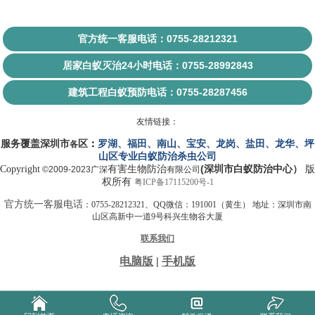
官方统一客服电话：0755-28212321
居家白蚁灭治24小时电话：0755-28992843
建筑工程白蚁预防电话：0755-28287456
友情链接：
服务覆盖
深圳市
区
：
罗湖
、
福田
、
南山
、
宝安
、
龙岗
、
盐田
、
龙华
、
坪
各
山
区
专业
白蚁
防治杀虫
公司
(
）
Copyright
有害生物
防治
深圳市白蚁防治中心
版
©2009-2023广深
有限
公司
权所有
粤ICP备17115200号-1
官方统一客服电话
：0755-28212321、QQ微信：191001（黄生） 地址：深圳市南
山区高新中一道9号科兴生物谷大厦
联系我们
电脑版
|
手机版