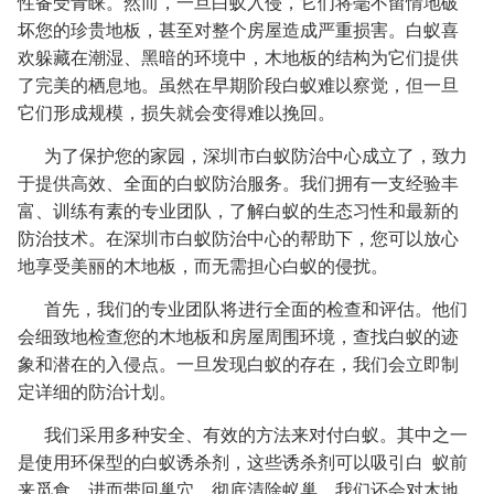
性备受青睐。然而，一旦白蚁入侵，它们将毫不留情地破
坏您的珍贵地板，甚至对整个房屋造成严重损害。白蚁喜
欢躲藏在潮湿、黑暗的环境中，木地板的结构为它们提供
了完美的栖息地。虽然在早期阶段白蚁难以察觉，但一旦
它们形成规模，损失就会变得难以挽回。
为了保护您的家园，深圳市白蚁防治中心成立了，致力
于提供高效、全面的白蚁防治服务。我们拥有一支经验丰
富、训练有素的专业团队，了解白蚁的生态习性和最新的
防治技术。在深圳市白蚁防治中心的帮助下，您可以放心
地享受美丽的木地板，而无需担心白蚁的侵扰。
首先，我们的专业团队将进行全面的检查和评估。他们
会细致地检查您的木地板和房屋周围环境，查找白蚁的迹
象和潜在的入侵点。一旦发现白蚁的存在，我们会立即制
定详细的防治计划。
我们采用多种安全、有效的方法来对付白蚁。其中之一
是使用环保型的白蚁诱杀剂，这些诱杀剂可以吸引白 蚁前
来觅食，进而带回巢穴，彻底清除蚁巢。我们还会对木地